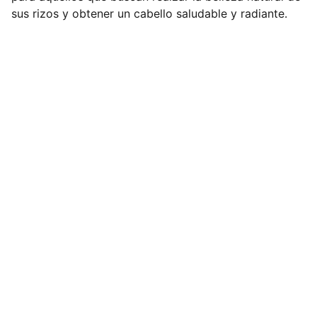
sus rizos y obtener un cabello saludable y radiante.
Acerca de Bellezing
Contacto
Gastos de Envío
Devoluciones
Privacidad
Aviso Legal
Tienda
Blog