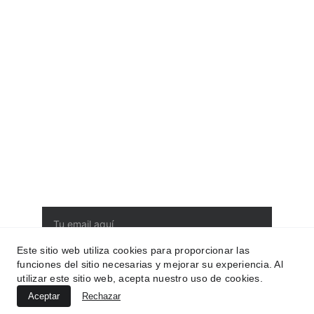
¿Por qué Bellezing?
Porque nuestros 
perfumes son de 
alta calidad, con 
una gran durabilidad 
y a un precio para 
todos los bolsillos.
Suscríbete a nuestra newsletter
Entérate de todas las ofertas, novedades y
consigue accesos exclusivos. ¿Te lo vas a
perder?
Este sitio web utiliza cookies para proporcionar las
funciones del sitio necesarias y mejorar su experiencia. Al
Suscríbirse
utilizar este sitio web, acepta nuestro uso de cookies.
Aceptar
Rechazar