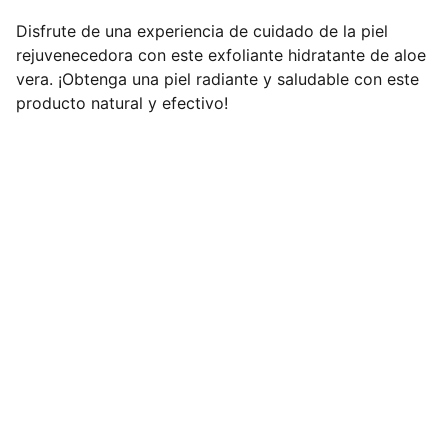
Disfrute de una experiencia de cuidado de la piel
rejuvenecedora con este exfoliante hidratante de aloe
vera. ¡Obtenga una piel radiante y saludable con este
producto natural y efectivo!
Acerca de Bellezing
Contacto
Gastos de Envío
Devoluciones
Privacidad
Aviso Legal
Tienda