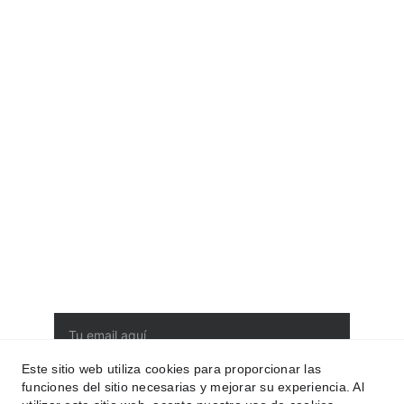
Blog
¿Por qué Bellezing?
Porque nuestros 
perfumes son de 
alta calidad, con 
una gran durabilidad 
y a un precio para 
todos los bolsillos.
Suscríbete a nuestra newsletter
Entérate de todas las ofertas, novedades y
consigue accesos exclusivos. ¿Te lo vas a
perder?
Este sitio web utiliza cookies para proporcionar las
funciones del sitio necesarias y mejorar su experiencia. Al
Suscríbirse