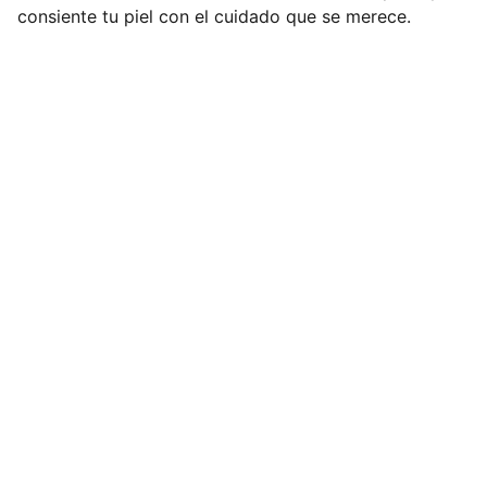
consiente tu piel con el cuidado que se merece.
Acerca de Bellezing
Contacto
Gastos de Envío
Devoluciones
Privacidad
Aviso Legal
Tienda
Blog
¿Por qué Bellezing?